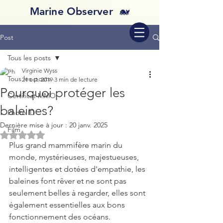
Marine Observer 🐋
Post
Tous les posts
Virginie Wyss
Tous les posts
21 oct. 2019
3 min de lecture
Pourquoi protéger les
Certificat MMO
baleines?
Photo ID
Dernière mise à jour :
20 janv. 2025
Film
Noté NaN étoiles sur 5.
Plus grand mammifère marin du 
monde, mystérieuses, majestueuses, 
intelligentes et dotées d'empathie, les 
baleines font rêver et ne sont pas 
seulement belles à regarder, elles sont 
également essentielles aux bons 
fonctionnement des océans.